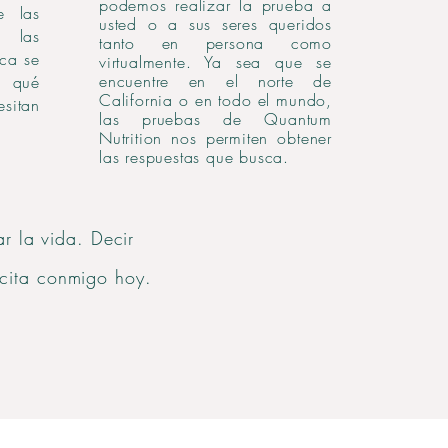
podemos realizar la prueba a
e las
usted o a sus seres queridos
, las
tanto en persona como
ica se
virtualmente. Ya sea que se
encuentre en el norte de
r qué
California o en todo el mundo,
esitan
las pruebas de Quantum
Nutrition nos permiten obtener
las respuestas que busca.
r la vida. Decir
cita conmigo hoy.