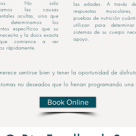
viduos. No solo
las edades. A través d
ificamos las causas
respuestas musculares
ntales ocultas, sino que
pruebas de nutrición cuánt
én determinamos los
utilizan para determina
entos específicos que su
sistemas de su cuerpo nec
necesita y la dosis exacta
apoyo.
que comience a ver
ados rápidamente.
rece sentirse bien y tener la oportunidad de disfruta
íntomas no deseados que lo frenan programando una 
Book Online