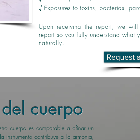
√ Exposures to toxins, bacterias, par
Upon receiving the report, we wil
report so you fully understand what y
naturally.
Request 
 del cuerpo
estro cuerpo es comparable a afinar un
a instrumento contribuye a la armonía,