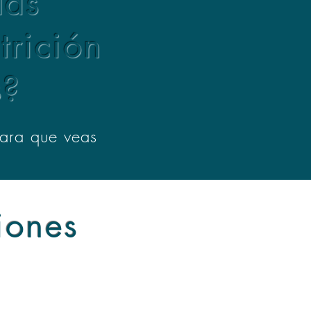
las
trición
s?
para que veas
nes
lud cardiovascular