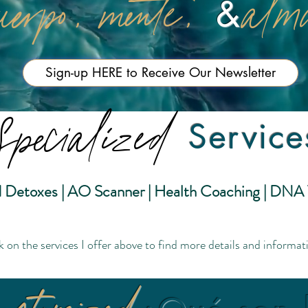
uerpo, mente,
al
&
Sign-up HERE to Receive Our Newsletter
Specialized
Service
Detoxes | AO Scanner | Health Coaching | DNA T
k on the services I offer above to find more details and informat