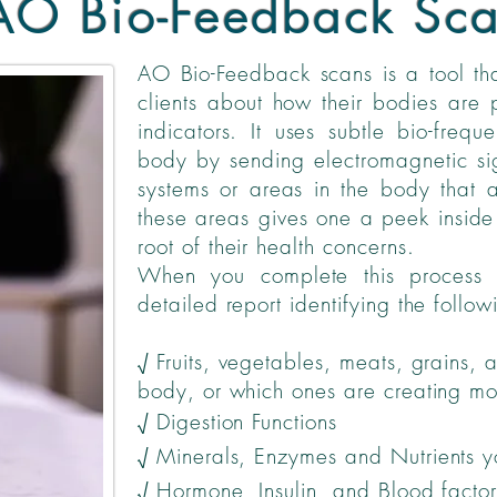
AO Bio-Feedback Sc
AO Bio-Feedback scans is a tool tha
clients about how their bodies are
indicators. It uses subtle bio-freq
body by sending electromagnetic sign
systems or areas in the body that 
these areas gives one a peek inside 
root of their health concerns.
When you complete this process 
detailed report identifying the follo
√ Fruits, vegetables, meats, grains, 
body, or which ones are creating mo
√ Digestion Functions
√ Minerals, Enzymes and Nutrients 
√ Hormone, Insulin, and Blood factor