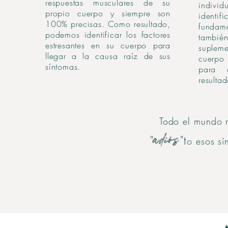
respuestas musculares de su
indi
propio cuerpo y siempre son
ident
100% precisas. Como resultado,
fundame
podemos identificar los factores
tambi
estresantes en su cuerpo para
suplem
llegar a la causa raíz de sus
cuerpo 
síntomas.
para 
result
Todo el mundo me
"
adiós
"t
o esos s