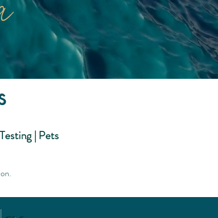
ma
s
esting | Pets
ion.