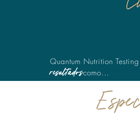
C
Quantum Nutrition Testing
resultados
como...
Espe
C
Conmociones