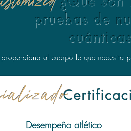
ustomized
¿Qué son 
pruebas de nu
cuántica
 proporciona al cuerpo lo que necesita 
cializado
ertificacio
Desempeño atlético
Sa