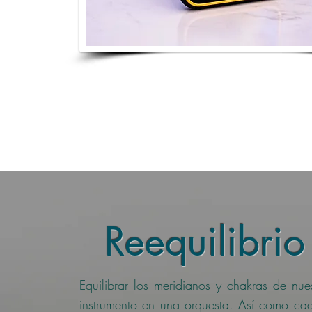
Reequilibrio
Equilibrar los meridianos y chakras de nu
instrumento en una orquesta. Así como cad