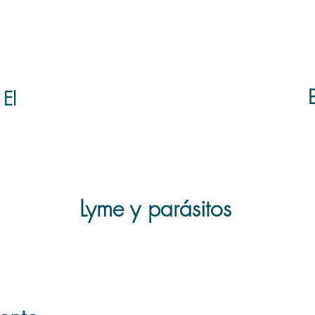
Molde
 El
Lyme y parásitos
L
es